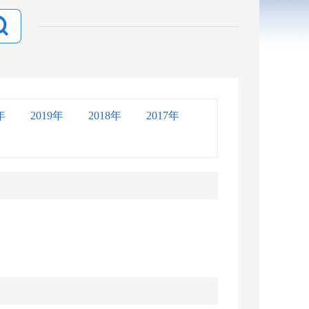
年
2019年
2018年
2017年