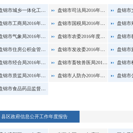
盘锦市城乡一体化工作办公室2016年度政府信息公开工作报告
盘锦市司法局2016年度政府信息公开工作报告
盘锦市工商局2016年度政府信息公开工作报告
盘锦市国税局2016年度政府信息公开工作报告
盘锦市气象局2016年度政府信息公开工作报告
盘锦市农委2016年度政府信息公开工作报告
盘锦市住房公积金管理中心2016年度政府信息公开工作报告
盘锦市发改委2016年度政府信息公开工作报告
盘锦市经合局2016年度政府信息公开工作报告
盘锦市畜牧兽医局2016年度政府信息公开工作报告
盘锦市质监局2016年度政府信息公开工作报告
盘锦市人防办2016年度政府信息公开工作报告
盘锦市食品药品监督管理局2016年度政府信息公开工作报告
县区政府信息公开工作年度报告