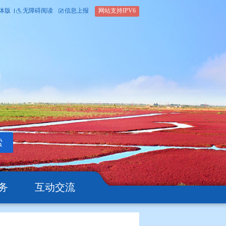
内部办公平台
简体版
繁体版
无障碍阅读
信息上报
网站支
搜索
公开
办事服务
互动交流