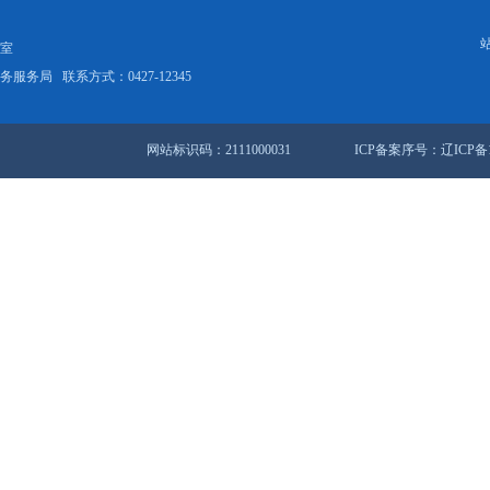
国网盘锦供电公司实现连续安全生产超过7000天
3374条 209/225页
首页
<<
上一页
201
202
站地图
锦市人民政府办公室
盘锦市数据和政务服务局
联系方式：0427-12345
网站标识码：2111000031