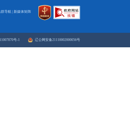
2021
203
204
205
206
207
208
209
210
下一页
>>
末页
政府网站年度报表
政府网站检
站群导航
|
新媒体矩阵
ICP备案序号：辽ICP备11007870号-1
辽公网安备21110002