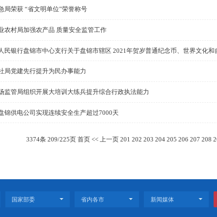
市金融发展局 加快推动企业上市发展
市水利局 深入县区现场办公督查各项重点工作
辽宁省脱贫攻坚表彰先进个人和先进集体拟推荐对象公示
市应急局荣获 “省文明单位”荣誉称号
市农业农村局加强农产品 质量安全监管工作
中国人民银行盘锦市中心支行关于盘锦市辖区 2021年
市人社局党建先行提升为民办事能力
市市场监管局组织开展大培训大练兵提升综合行政执法能