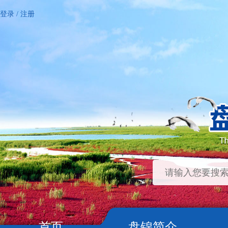
登录
/
注册
首页
盘锦简介