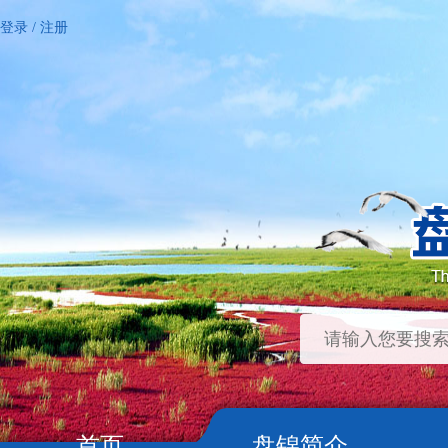
登录
/
注册
首页
盘锦简介