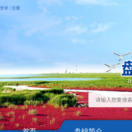
登录
/
注册
首页
盘锦简介