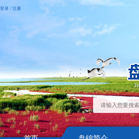
登录
/
注册
首页
盘锦简介