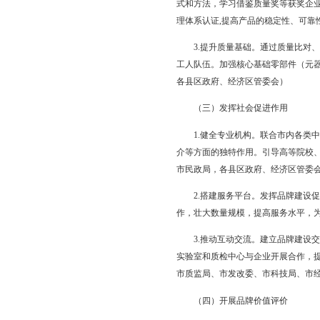
修订具有自主知识产权
配置，推进检验检测机
批满足社会需求的市级
府、经济区管委会）
4.营造良好环境。进
率。全面推行以“随机
进质量信用分级分类管
监局、市发改委、市工
（二）突出企业主
1.增强品牌意识。引
命”贯穿于企业生产经
象。（责任单位：市质
2.加强质量管理。研