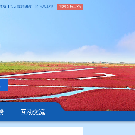
内部办公平台
简体版
繁体版
无障碍阅读
信息上报
网站支
搜索
公开
办事服务
互动交流