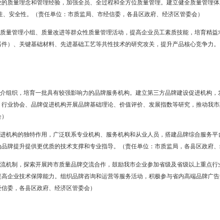
的先进标准，鼓励企事业单位和社会团体积极参与国际标准、国家标准
构与“互联网＋”结合，提高检验检测质量和服务水平。围绕区域特色、
社会公用计量标准，加快石化和精细化工、装备制造业、仪器仪表等重
一步简政放权，清理、取消、下放质量准入方面的审批事项，最大限度
、公开、关键、信用、溯源”为重点的科学监管方式，实现动态和全过程
理。健全质量信用守信激励和失信惩戒机制，实施严重质量违法失信联
商局，各县区政府、经济区管委会）
体地位
导企业牢固树立“质量第一”理念，将其作为企业文化的重要内容。加强
营管理全过程。积极进行品牌建设，以市场为中心，发现市场需求，满
监局、市经信委，各县区政府、经济区管委会）
究质量品牌发展规划并组织实施。健全质量管理组织机构，建立首席质