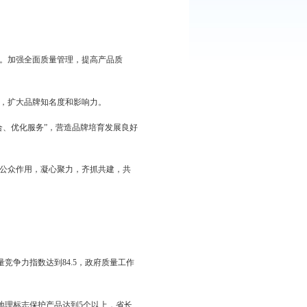
见。
中央、国务院和省政府关于推进供给侧结构性改革总体部署，以
育、企业争创、社会促进、舆论宣传、价值评价、法律保护“六位一
，激发品牌提升的内生动力。加强全面质量管理，提高产品质
量。通过重点领域品牌创建，扩大品牌知名度和影响力。
推进“简政放权、放管结合、优化服务”，营造品牌培育发展良好