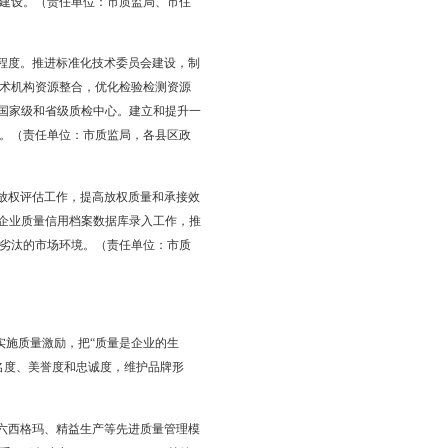
12项以上，行业标准达到15项以上，地方标准达到10项以上，团
规划，实现重点领域突破。开展制造业企业质量状况调查，有针对
政府质量工作满意度等为主要内容的质量指标评价工作，适时发布
政府、经济区管委会）
态原产地保护产品等国家级奖项及省长质量奖、辽宁省优质工程、
项的评定工作。推动各类产业园区争创全国知名品牌创建示范区、
区、良好农业规范认证示范区建设。（责任单位：市质监局、市住
政府、经济区管委会）
域消费品与国际标准一致性程度。推进标准化技术委员会建设，制