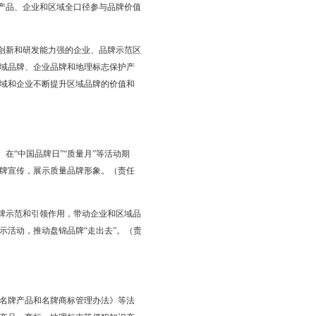
。建立健全质量管理体系，积极参与ISO9000、HACCP等管
政府、经济区管委会）
业员工素质技能，培育精益求精的工匠精神，造就高素质职业技术
攻关，提升产品核心竞争力。（责任单位：市质监局、市经信委，
第三方品牌建设促进机构，发挥其在品牌研究、品牌展示和品牌推
、发展指数等研究，推动我市品牌建设。（责任单位：市质监局、
人员，搭建品牌综合服务平台，建立健全服务体系，推动市场化运
位：市质监局，各县区政府、经济区管委会）
参加省级及省级以上重点行业品牌交流会。支持重点实验室、工程
，积极参与省内高端品牌广告策划和宣传推广活动。（责任单位：