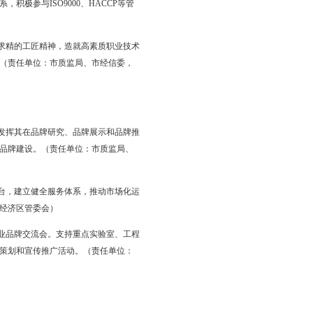
和团体标准的制修订。推进技术机构资源整合，优化检验检测资源
高新技术产业，建设高水平的国家级和省级质检中心。建立和提升一
点领域社会公用计量标准建设。（责任单位：市质监局，各县区政
优化审批流程。开展第三方放权评估工作，提高放权质量和承接效
的事中事后监管。做好辽宁省企业质量信用档案数据库录入工作，推
合惩戒，营造公平竞争、优胜劣汰的市场环境。（责任单位：市质
质量教育，落实质量责任，实施质量激励，把“质量是企业的生
足市场需求，不断提高品牌知名度、美誉度和忠诚度，维护品牌形
量官制度。导入卓越绩效、六西格玛、精益生产等先进质量管理模