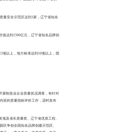
社会中介组织、新闻媒体、公众作用，凝心聚力，齐抓共建，共
值明显提升，跻身全省前列。
到97%以上，制造业质量竞争力指数达到84.5，政府质量工作
企业数量达到5家以上，国家地理标志保护产品达到5个以上，省长
锦名牌产品达到40项以上。
个，国家级出口食品农产品质量安全示范区达到1家，辽宁省知名
，省、市名牌企业品牌总价值达到1500亿元，辽宁省知名品牌创