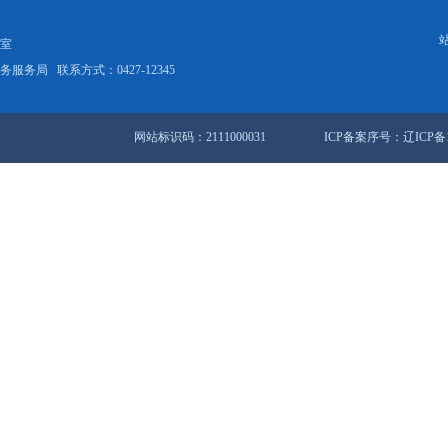
（此文件已失效）盘锦市人民政府办公室关于印发盘锦市
27条 1/2页
首页
<<
站地图
锦市人民政府办公室
盘锦市数据和政务服务局
联系方式：0427-12345
网站标识码：2111000031