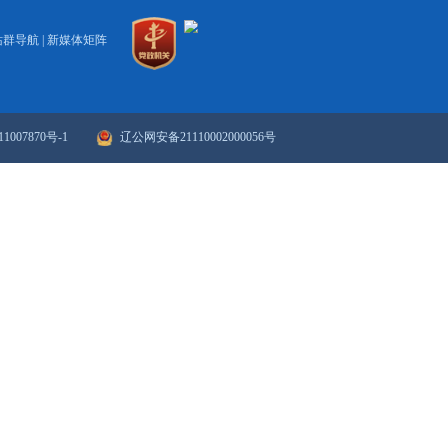
着力推进制造业优化升级专项行动计划的通知
2017
上一页
1
2
下一页
>>
末页
政府网站年度报表
政府网站检
站群导航
|
新媒体矩阵
ICP备案序号：辽ICP备11007870号-1
辽公网安备21110002