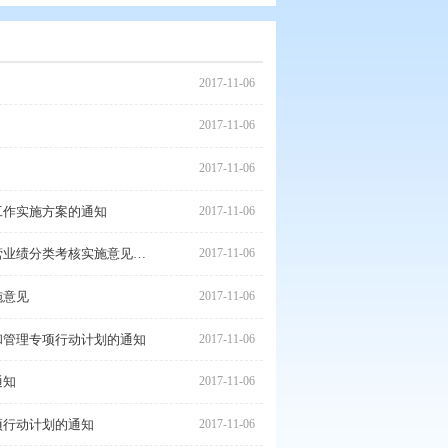
2017
领导小组成员的通知
2017
会成员的通知
2017
加强社会保险费征收管理工作实施方案的通知
2017
（此文件已废止）盘锦市人民政府办公室关于印发盘锦市国资委出资企业负责人经营业绩分类考核实施意见（试行）的通知
2017
用资本市场加快发展的实施意见
2017