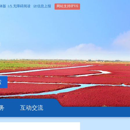
内部办公平台
简体版
繁体版
无障碍阅读
信息上报
网站支
搜索
公开
办事服务
互动交流