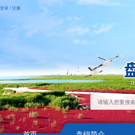
登录
/
注册
首页
盘锦简介