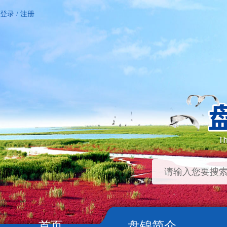
登录
/
注册
首页
盘锦简介