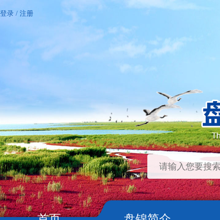
登录
/
注册
首页
盘锦简介