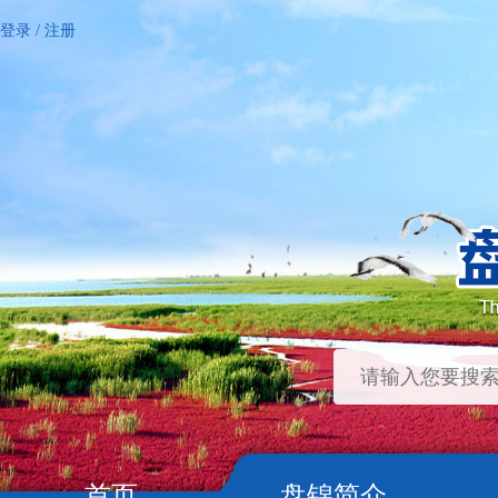
登录
/
注册
首页
盘锦简介