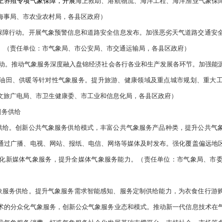
御重点单位认定和管理。打造“综合预案＋专项预案＋部门细则”
急救援气象保障服务能力，建立极端天气防灾避险制度。强化气象
行性论证，强化国家重大工程建设气象服务保障。
（责任单位：市
输局、市水利局、市农业农村局、市应急局，各县区政府）
工影响天气能力。
推进集约化智能化人工影响天气业务平台
应用，
人机等人工影响天气作业新方式、新手段。健全统一协调的人工
局、市发展改革委、市公安局、市财政局、市应急局、市林湿局，
务经济高质量发展水平
象为农服务提质增效行动。
强化卫星遥感技术在农情监测中的应用
平台应用，提供粮食生产全链条“伴随式”气象服务，提升粮食生
，做好农业病虫害防治气象服务。实现面向新型农业经营主体的直
链“直通式”气象服务，做好特色农产品气候品质评价，服务“一县