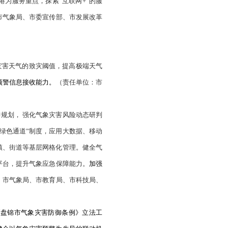
市财政局、市自然资源局、市住房城乡建设局、市水利局、市
源资料融合与数值预报解释应用，加强
东北冷涡背景下
灾害性
前1周预报灾害性天气、提前1月预报重大天气过程、提前1年
强降水等高影响事件预测水平。基于省级气象综合预报预测分
区政府）
基于场景、基于影响的气象服务技术，研究构建气象服务大数
类服务主体互动机制，探索打造面向全社会的气象服务支撑平
石化产业基地服务新需求，开展定制化服务模式，大力推进气
产、粮食存储、粮食进出港为服务重点，探索“互联网+”的服
加工基地。
（责任单位：市气象局、市委宣传部、市发展改革
县区政府）