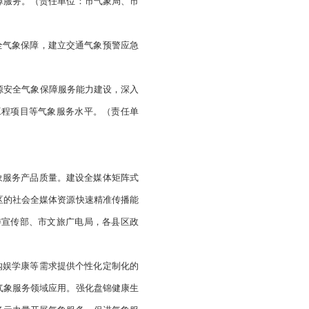
的气象灾害应急预案体系。健全以气象灾害预警为先导的联动机
灾害风险管理，推进巨灾保险气象服务。依法做好重大规划、
气象局、市发展改革委、市司法局、市自然资源局、市住房城
提高农业生产、生态保护与修复、重大应急保障等人工影响天
影响天气指挥和作业体系，加强人工影响天气作业安全管理。
各县区政府）
，建立粮食安全气象灾害监测预报预警评估机制。推进农业气
产全过程气象精细预报能力。开展智慧农业气象服务，建设高标
通式气象服务全覆盖。打造水稻、河蟹等特色农业气象服务中
一品”特色农业。充分利用气候条件指导农业生产和农业种植结