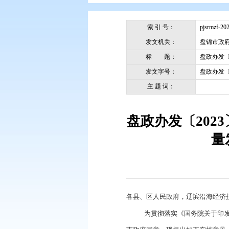
您现在所在的位置：
首页
>
政务公
索 引 号：
发文机关：
标 题：
发文字号：
主 题 词：
盘政办发〔