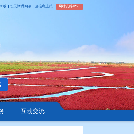
内部办公平台
简体版
繁体版
无障碍阅读
信息上报
网站支
搜索
公开
办事服务
互动交流