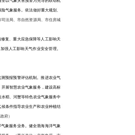
预报预警体系，持续更新灾害天气的致灾阈值，提高极端天气
预警能力。
提升农村气象预警信息接收能力。
（责任单位：市
林湿局，各县区政府）
险区划。编制气象灾害防御规划， 强化气象灾害风险动态研判
象灾害预警信息快速发布“绿色通道”制度，应用大数据、移动
动，将气象防灾减灾纳入乡镇、街道等基层网格化管理。健全气
。建立气象灾害应急保障平台，提升气象应急保障能力。
加强
合应急演练。
（责任单位：市气象局、市教育局、市科技局、
县区政府）
防灾减灾体制机制。
推进《盘锦市气象灾害防御条例》立法工