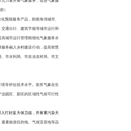
局、市农业农村局，各县区政府）
进开展沿海城市一体化海洋气象服务业务。健全渤海海洋气象
洋工程、海洋渔业气象保障服务。
（责任单位：市气象局、市
加强恶劣天气道路交通安全气象保障，建立交通气象预警应急
，各县区政府）
生产发展各环节。加强能源安全气象保障服务能力建设，深入
域及重点城市规划、重大工程项目等气象服务水平。
（责任单
县区政府）
务产品种类，提升公共气象服务产品质量。建设全媒体矩阵式
时发布。强化覆盖偏远地区的社会全媒体资源快速精准传播能