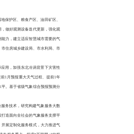
入全市科技创新专项规划予以重点支持，重点围绕防汛抗旱、
能、大数据、云计算等信息技术在气象领域应用研究。推进盘
现开放实验室共建共享，多措并举吸引客座研究员或访问学者
市林湿局，各县区政府
）
动气象科研业务领域项目、人才、资金一体化配置，完善以业
创新成果与气象业务和气象服务有效衔接。
（责任单位：市气
涝区、重要河流及水库、湿地保护区、粮食产区、油田矿区、
度智能化观测设备业务应用，做好观测设备迭代更新，强化观
提高湿地和海洋的综合监测能力，建立适应智慧城市需要的气