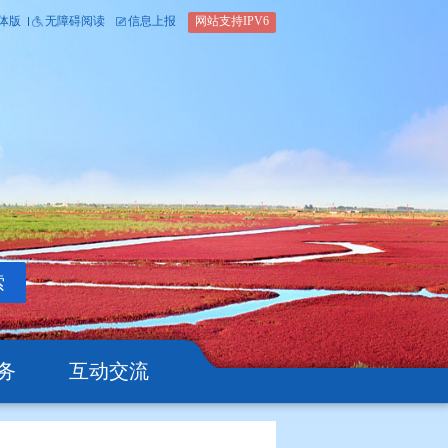
内部办公平台
简体版
繁体版
无障碍阅读
信息上报
网站支
搜索
公开
办事服务
互动交流