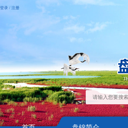
登录
/
注册
首页
盘锦简介