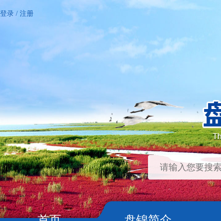
登录
/
注册
首页
盘锦简介