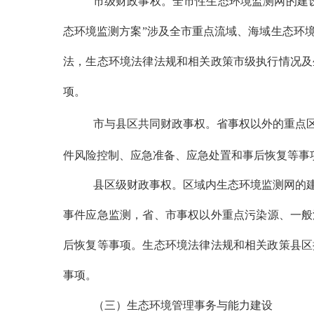
市级财政事权。
全市性生态环境监测网的建
态环境监测方案”涉及
全市
重点流域、海域生态环
法，
生态环境法律法规和相关政策市级执行情况及
项
。
市与县区共同财政事权。
省事权以外的
重点
件风险控制、应急准备、应急处置和事后恢复等事
县区级财政事权。区
域内生态环境监测网的
事件应急监测，
省
、市
事权以外重点污染源、
一般
后恢复等事项。
生态环境法律法规和相关政策县
区
事项
。
（三）生态环境管理事务与能力建设