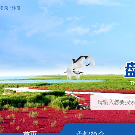
登录
/
注册
首页
盘锦简介