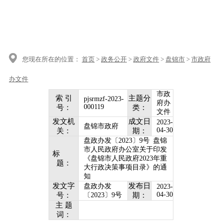
您现在所在的位置：
首页
>
政务公开
>
政府文件
>
盘锦市
>
市政府
办文件
市政
索 引
主题分
pjsrmzf-2023-
府办
000119
号：
类：
文件
发文机
成文日
2023-
盘锦市政府
04-30
关：
期：
盘政办发〔2023〕9号 盘锦
市人民政府办公室关于印发
标
《盘锦市人民政府2023年重
题：
大行政决策事项目录》的通
知
发文字
发布日
盘政办发
2023-
04-30
号：
〔2023〕9号
期：
主 题
词：