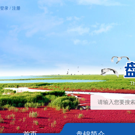
登录
/
注册
首页
盘锦简介