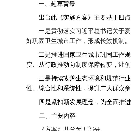
一、起草背景
出台
此
《
实施
方案》主要基于四点
一是
贯彻落实习近平总书记关于爱
好
巩固卫生城市
工作，
形成长效机制。
二是
推进国家卫生城市巩固工作规
变、从行政推动向制度保障转变，让创
三是
持续改善生态环境和规范行业
性、综合性和系统性，提升广大群众参
四是紧扣新发展理念，为全面推进
二、主要内容
《
方案
》共
分
为五
部分
。