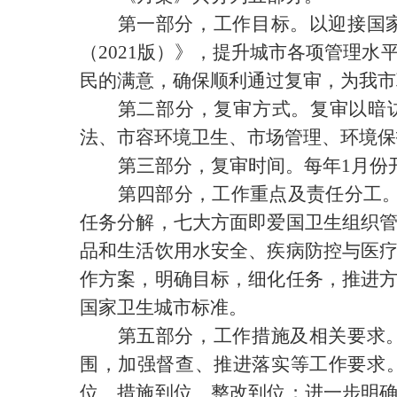
第一部分，工作目标。
以迎接国
（
2021版）》，提升城市各项管理
民的满意
，确保顺利通过复审，为我市
第二部分，复审方式。
复审以暗
法、市容环境卫生、市场管理、环境保
第三部分，复审时间。
每年
1月份
第四部分，工作重点及责任分工
任务分解，
七大方面
即爱国卫生组织
品和生活饮用水安全、疾病防控与医
作
方案，明确目标，细化
任务
，推进
国家卫生城市标准。
第五部分，工作措施及相关要求
围，
加强
督查、推进落实
等
工作要求
位、措施到位、整改到位；进一步明