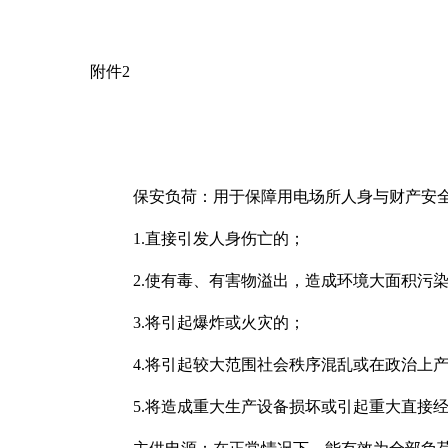
附件
2
保安负荷
：
用于保障用电场所人身与财产安
1.直接引发人身伤亡的；
2.使有毒、有害物溢出，造成环境大面积污
3.将引起爆炸或火灾的；
4.将引起较大范围社会秩序混乱或在政治上
5.将造成重大生产设备损坏或引起重大直接