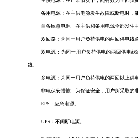
主供电源
：
在正常情况下，能有效为全部负
备用电源
：
在主供电源发生故障或断电时，
自备应急电源
：
在主供和备用电源全部发生
双回路
：
为同一用户负荷供电的两回供电线
双电源
：
为同一用户负荷供电的两回供电线
线。
多电源
：
为同一用户负荷供电的两回以上供
非电保安措施
：
为保证安全，用户所采取的
EPS
：
应急电源。
UPS
：
不间断电源。