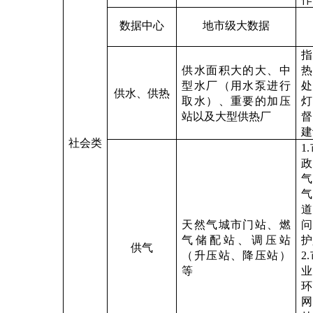
数据中心
地市级大数据
指
供水面积大的大、中
热
型水厂（用水泵进行
处
供水、供热
取水）、重要的加压
灯
站以及大型供热厂
督
建
社会类
1.
气
气
道
天然气城市门站、燃
问
气储配站、调压站
护
供气
（升压站、降压站）
2.
等
业
网