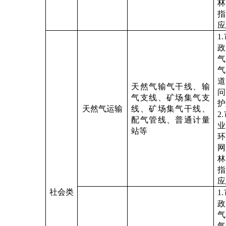
林
指
应
1.
气
气
道
天然气输气干线、输
问
气支线、矿场集气支
护
天然气运输
线、矿场集气干线、
2.
配气管线、普通计量
业
站等
网
林
指
应
社会类
1.
气
气