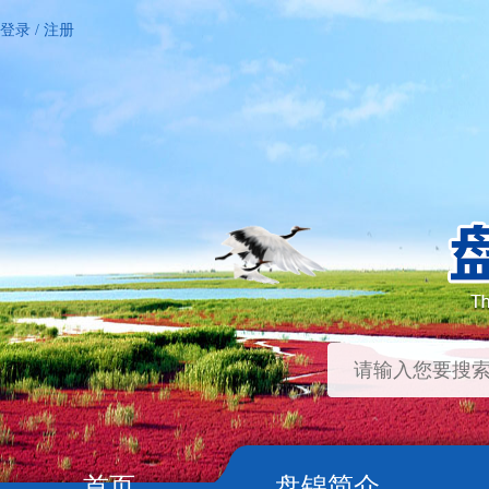
登录
/
注册
首页
盘锦简介