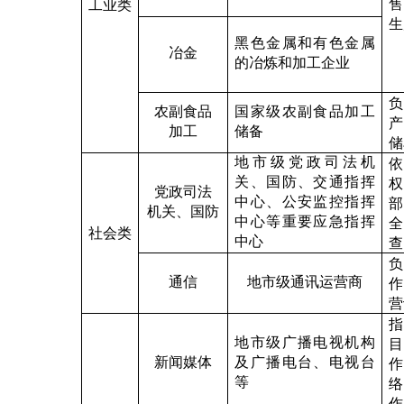
售
工业类
生
黑色金属和有色金属
冶金
的冶炼和加工企业
负
农副食品
国家级农副食品加工
产
加工
储备
储
地市级党政
司法
机
关
、国防、
交通指挥
权
党政司法
中心、公安监控指挥
部
机关
、国防
中心等重要应急指挥
社会类
中心
查
负
通信
地市级通讯运营商
作
营
指
地市级
广播电视机构
目
新闻媒体
及广播电台、电视台
作
等
作