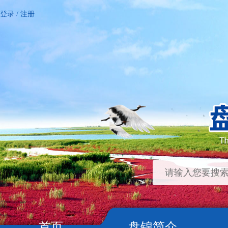
登录
/
注册
首页
盘锦简介