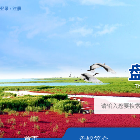
登录
/
注册
首页
盘锦简介