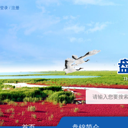
登录
/
注册
首页
盘锦简介