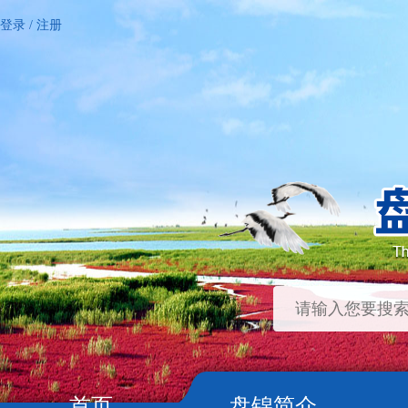
登录
/
注册
首页
盘锦简介