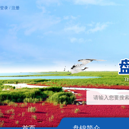
登录
/
注册
首页
盘锦简介