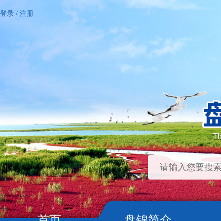
登录
/
注册
首页
盘锦简介