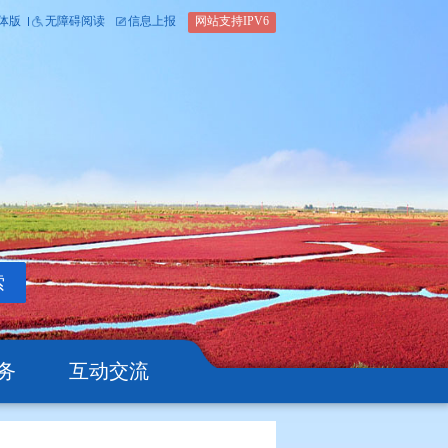
内部办公平台
简体版
繁体版
无障碍阅读
信息上报
网站支
搜索
公开
办事服务
互动交流