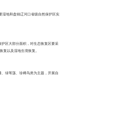
、程序，发布湿地名录并及时更新。湿地名录要明确湿地的名
重要湿地确定标准，推进市级重要湿地和一般湿地划定、湿地确
县区政府、经济区管委会