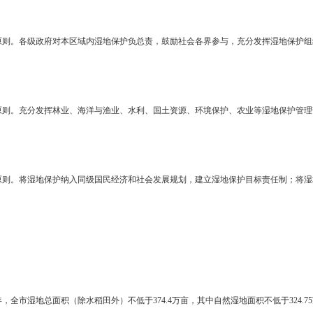
维护湿地生物多样性，提升全社会湿地保护意识，为建设生态文明和绿
护优先的原则。牢固树立社会主义生态文明观，在保护与发展中，把
性。
级管理的原则。将全市所有湿地（除水稻田外）纳入保护范围，重点
，统筹兼顾人工湿地、一般湿地的保护，着力解决当前湿地保护中最紧
会参与的原则。各级政府对本区域内湿地保护负总责，鼓励社会各界