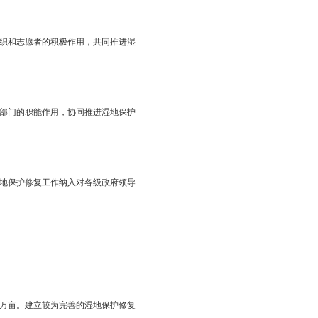
色盘锦提供重要保障。
保护放在优先位置，在发展中保护，在保护中发展，维护湿地生
加强国际、国家和省重要湿地、自然保护区、湿地公园以及市级
迫、最突出的问题。
参与，充分发挥湿地保护组织和志愿者的积极作用，共同推进湿