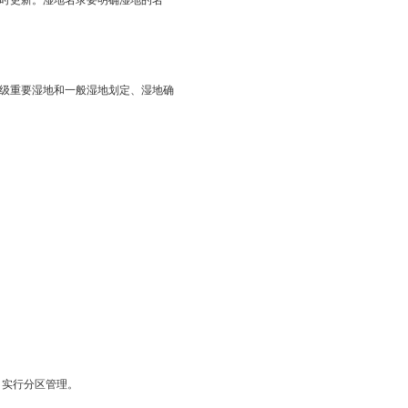
功能的人工湿地，通过建立湿地公园和重要湿地等形式划入保护区
利用监管力度，确保湿地面积不减少，功能不萎缩。
样性，形成较为完善的湿地保护管理、科研监测、宣传教育体
水质标准面积比例达到80%以上，全市沿海大陆自然岸线保有率不低于
群初步建立；黑嘴鸥繁殖种群在1万只以上，维持全球最大种群的黑嘴
保护条例》《盘锦市湿地保护条例》有关规定，将湿地划分为重
公园、省重要湿地、省级自然保护区、省级湿地公园和市级重要湿