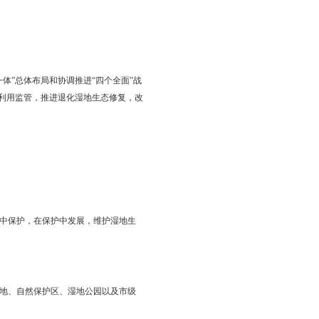
方案
〔2017〕125号）精神，大力推进湿地保护修复工作，结合我
紧紧围绕统筹推进“五位一体”总体布局和协调推进“四个全面”战
全面加强湿地保护，强化湿地利用监管，推进退化湿地生态修复，改