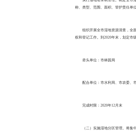
制度和管理体系，将滨
域，实施分类管理，贯
——提升湿地生态功能
系。到2020年，全市
35%，水鸟种类不低于
鸥繁殖地；全市湿地重
二、建立并完善湿地
（一）实施湿地分级和
要湿地和一般湿地进行