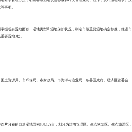
海湿地、沼泽湿地、河流湿地、库塘湿地等自然湿地以及具有重要生态
彻执行《辽宁省湿地保护条例》和《盘锦市湿地保护条例》，加大湿地
。开展退化湿地生态修复工作，提升湿地生态功能，维护湿地生物多
4条主要河流水质优良比例总体达到80%以上，近岸海域达到或优于Ⅱ类
130种，代表性物种丹顶鹤人工繁育种群不低于240只，丹顶鹤野化种
要、濒危野生动植物种类不减少。
保护管理体系
名录制管理。按照国家林业局《湿地保护管理规定》和《辽宁省湿地
分级管理，重要湿地分为国际重要湿地、国家级自然保护区、国家湿地