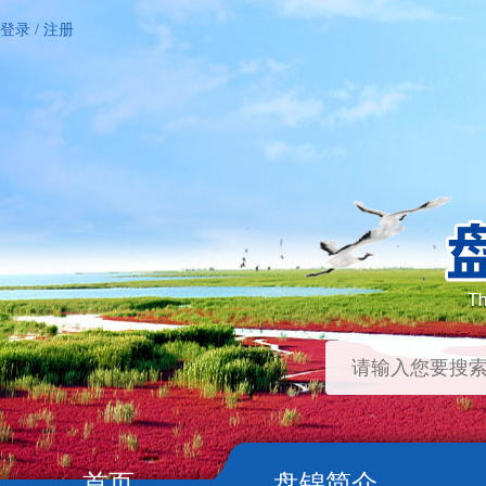
登录
/
注册
首页
盘锦简介