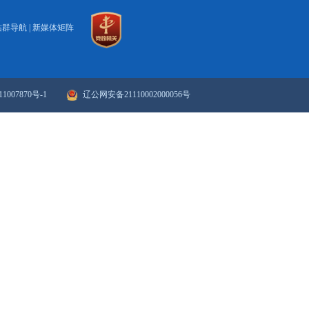
始
2016
页
21
22
23
24
25
26
下一页
>>
末页
政府网站年度报表
政府网站检
站群导航
|
新媒体矩阵
ICP备案序号：辽ICP备11007870号-1
辽公网安备21110002