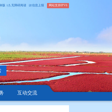
内部办公平台
简体版
繁体版
无障碍阅读
信息上报
网站支
搜索
公开
办事服务
互动交流