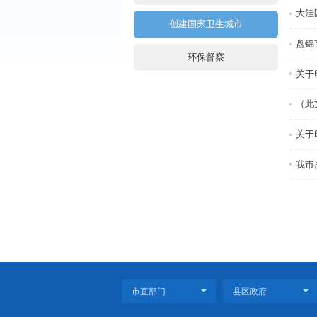
全力抗击新型冠状病毒感染疫
十七届“5·15政务公开日”活
稳住经济基本盘
创建国家卫生城市
环保督察