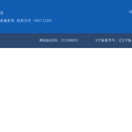
我市严厉打击食品生产经营违法违规行为专项行动战役开
388条 24/26页
首页
<<
上一
站地图
锦市人民政府办公室
盘锦市数据和政务服务局
联系方式：0427-12345
网站标识码：2111000031