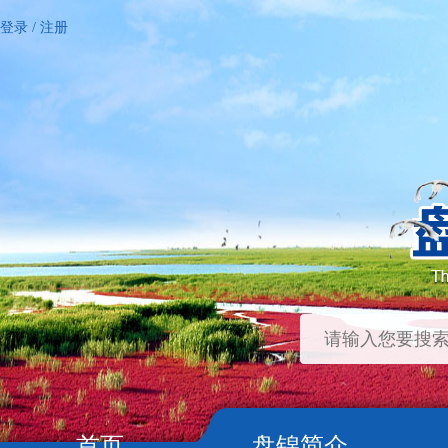
登录
/
注册
首页
盘锦简介