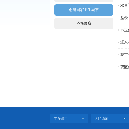
全力抗击新型冠状病毒感染疫
十七届“5·15政务公开日”活
稳住经济基本盘
创建国家卫生城市
环保督察