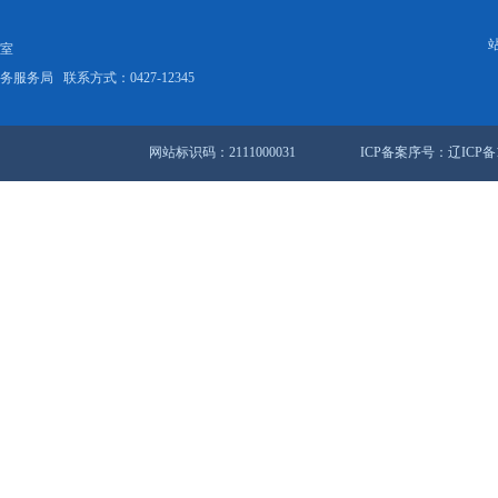
双区创城创卫志愿者“集体充电”优化升级服务
388条 20/26页
首页
<<
上一页
11
1
站地图
锦市人民政府办公室
盘锦市数据和政务服务局
联系方式：0427-12345
网站标识码：2111000031