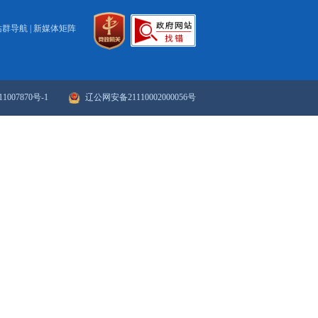
2016
2
13
14
15
16
17
18
19
20
下一页
>>
末页
政府网站年度报表
政府网站检
站群导航
|
新媒体矩阵
ICP备案序号：辽ICP备11007870号-1
辽公网安备21110002