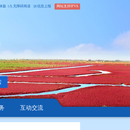
内部办公平台
简体版
繁体版
无障碍阅读
信息上报
网站支
搜索
公开
办事服务
互动交流