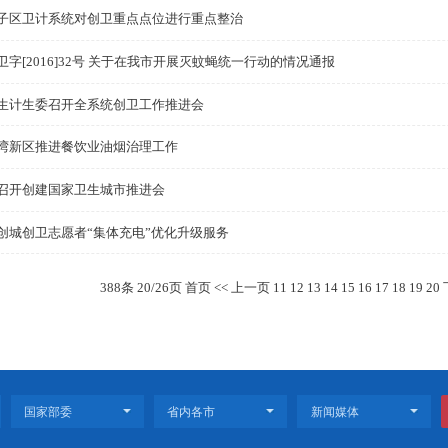
双台子区双盛街道多措并举推进创卫工作
情
市交通局加大创卫督查力度全面开展创卫工作
动
关于印发创建国家卫生城市工作考评办法的通知
双台子区卫计系统对创卫重点点位进行重点整治
盘爱卫字[2016]32号 关于在我市开展灭蚊蝇统一行动的
市卫生计生委召开全系统创卫工作推进会
辽东湾新区推进餐饮业油烟治理工作
我市召开创建国家卫生城市推进会