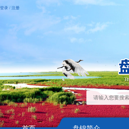
登录
/
注册
首页
盘锦简介