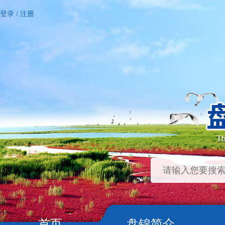
登录
/
注册
首页
盘锦简介