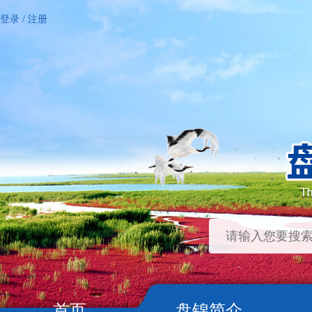
登录
/
注册
首页
盘锦简介