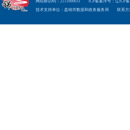
一、完
网站标识码：2111000031
ICP备案序号：
辽ICP备1
技术支持单位：盘锦市数据和政务服务局
联系方式
1.建
政府各
府信息
公开内
慧城市
管委会
2.及
府信息
单，依