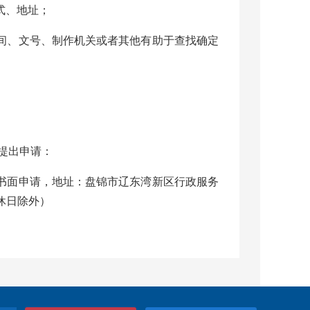
式、地址；
时间、文号、制作机关或者其他有助于查找确定
提出申请：
出书面申请，地址：盘锦市辽东湾新区行政服务
、公休日除外）
信息公开申请”字样，邮寄至盘锦市退役军人事
不受理快递文件形式的申请。