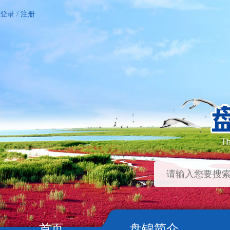
登录
/
注册
首页
盘锦简介