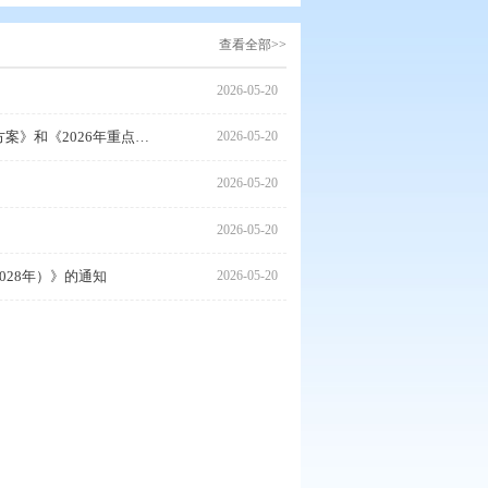
查看
2026
盘锦市人民政府办公室关于印发《2026年市〈政府工作报告〉任务分解和责任分工方案》和《2026年重点民生实事项目任务分解和责任分工<br>方案》的通知...
2026
地价的通知
2026
知
2026
展行动方案（2026—2028年）》的通知
2026