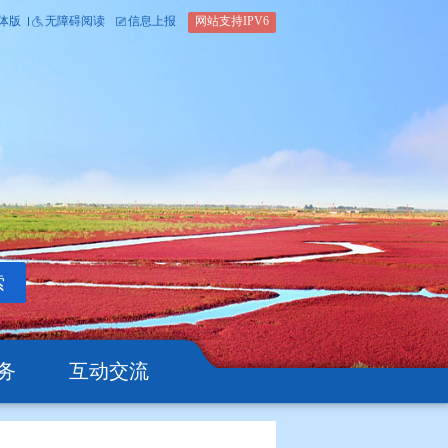
内部办公平台
简体版
繁体版
无障碍阅读
信息上报
网站支
搜索
公开
办事服务
互动交流