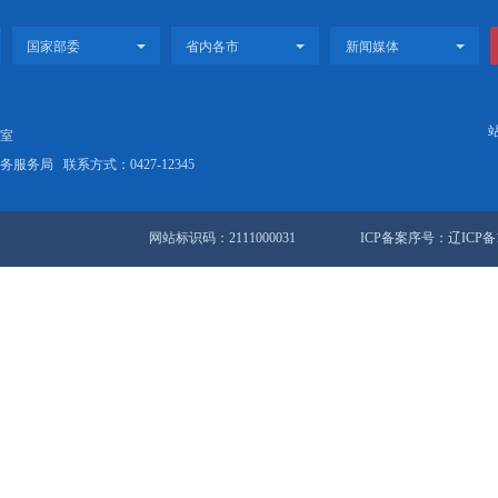
市人民政府公报 第五期
府关于向辽滨沿海经济技术开发区委托下放一批政务服务事项的决定
站地图
锦市人民政府办公室
盘锦市数据和政务服务局
联系方式：0427-12345