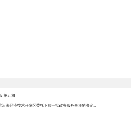
门要做好调整和新增政务服务事项的衔接落实工作，制定事中事
流程，提高办事效率，确保政务服务规范、标准、透明、公正。
项清单.xlsx
项清单.xlsx
布）