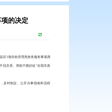
批政务服务事项的决定
：
345
次
部门、直属机构：
质量发展，
市政府决定，将县区
3项供热管理类政务服务事项调
件事一次办”改革，让“办事不找关系、用权不图好处”在我市真