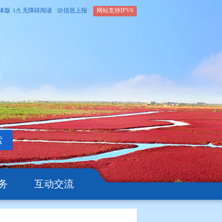
内部办公平台
简体版
繁体版
无障碍阅读
信息上报
网站支
搜索
公开
办事服务
互动交流