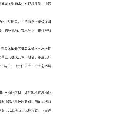
，要立即整改；对严重超标或明显影响水环境质量改善的排污
治的，可合理设置过渡期，明确目标任务，整治完成一个、销
（海域）环境综合治理等统筹开展。
（责任单位：市生态环境
，各县区政府、经济区管委会）
、清理合并一批、规范整治一批”的要求逐一明确排污口整治方
开展分类整治。
他需要特殊保护区域内设置的排污口，由各县区人民政府或生
予以清理合并，污水依法规范接入收集管网。工业及其他各类
发区污水集中处理设施统一处理。鼓励集中分布、连片聚集的
的排污口。取缔、合并的排污口可能影响防洪排涝、堤防安全