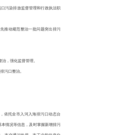
北、辽宁振兴发展的重要讲话和指示精神，按照省委、省政府
口设置和管理工作，建立健全责任明晰、设置合理、管理规范
能，确定排污口设置和管理要求，倒逼岸上污染治理，实现
“受
生态环境部门统一行使排污口污染排放监督管理和行政执法职
，明确阶段性目标任务，率先推动规范整治一批问题突出排污