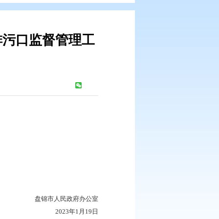
强入河入海排污口监督管理工
知
：
527
次
部门、直属机构：