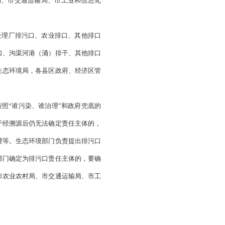
口排查核查，加快推进规范整治，强化监督管理。
及一级支流入河排污口和入海排污口整治。
健全排污口监督管理制度。
，以前期溯源排查工作为基础，依托全市入河入海排污口动态台
放特征及去向、排污单位基本情况等信息，及时掌握新增排污
城乡建设局、市农业农村局、市交通运输局、市工业和信息化
分为工业排污口、城镇污水处理厂排污口、农业排口、其他排口