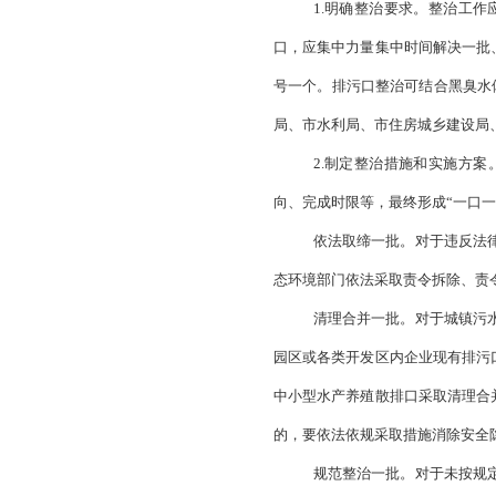
等类型；将入海排污
等类型，并结合我市
委会）
3.确定责任主
原则，开展溯源分析
由属地政府作为责任
整治要求，市级水利
定责任人，按照要求
业和信息化局，各县
（二）加快推