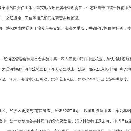
想。
深入贯彻习近平生态文明思想，认真落实习近平总书记关于东
坚战工作部署，以改善生态环境质量为核心，全面加强和规范排污
，有效管控入河入海污染物排放，不断提升环境治理能力和水平。
则。
水定岸。统筹岸上和水里、陆地和海洋，根据受纳水体生态环境功
污通道—排污单位”全过程监督管理。
格监督。明确每个排污口责任主体，落实地方政府属地管理责任，
建设、农业农村、交通运输、工信等相关部门按职责实施管理。
步实施。以辽河、绕阳河和大辽河干流及主要支流、渤海为重点
制。