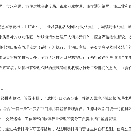
措施消除安全隐患。
。对于未按规定排放污水，包括未经处理污水直排，排污单位超标
道排污等情况；口门建设不规范，存在布局不合理、设施老化破损
到水质目标的，应采取整改规范措施进行整治。
留的排污口须进行登记，排污口设置应符合相关规范要求，便于现
入河排污口均须设立标识牌。入海排污口标识牌设立应按国家相关
村局、市交通运输局、市工业和信息化局，各县区政府、经济区管
核和销号制度。市级生态环境部门负责统筹调度全市排污口整治
报排污口整治进展情况，对已完成整治任务的排污口还应提交相关
可销号。各县区政府、经济区管委会应建立排污口整治销号制度
济区管委会）