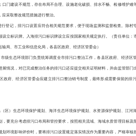
要求。整治工作应以流域、海域截污治污为重点。能够立行立改的
时间解决一批、整治一批。对确有困难、短期内难以完成排污口整
可结合黑臭水体整治、消除劣V类水体、农村环境综合治理及流域
房城乡建设局、市农业农村局、市交通运输局、市工业和信息化局
施和实施方案。各县区政府、经济区管委会按照“依法取缔一批
终形成“一口一策”整治清单及切实可行的实施方案，组织责任主体
。对于违反法律法规规定，在饮用水水源保护区、自然保护地及其
责令拆除、责令关闭等措施予以取缔。
。对于城镇污水收集管网覆盖范围内的生活污水散排口，原则上应
企业现有排污口应尽可能清理合并，污水通过截污纳管由园区或开
口采取清理合并措施进行整治，统一收集处理养殖尾水，设置统一