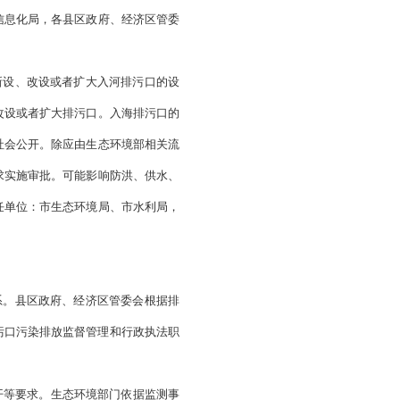
、超总量排放，工业企业未按规定实现雨污分流等情形；排污
、排水不畅、检修维护难等问题；影响水生态环境质量，排污
场监测和监督检查。除村屯雨污混排口、小型自然沟渠类农田
规定执行。
（责任单位：市生态环境局、市水利局、市住房城
委会）
工作，各县区政府、经济区管委会应按要求通过全省入河入海排
证明材料，并由监管部门出具正式确认文件，经省、市生态环
，最终形成需要保留的排污口清单。
（责任单位：市生态环境