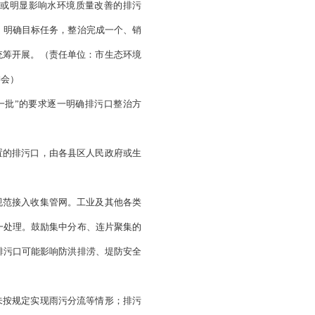
码头排污口、城镇雨洪排口、沟渠河港（涌）排干、其他排口
码管理。
（责任单位：市生态环境局，各县区政府、经济区管
查整治工作的主体责任，按照“谁污染、谁治理”和政府兜底的
，建立责任主体清单。对于经溯源后仍无法确定责任主体的，
治、规范化建设、维护管理等。生态环境部门负责提出排污口
导排污口整治，上述市直部门确定为排污口责任主体的，要确
局、市住房城乡建设局、市农业农村局、市交通运输局、市工