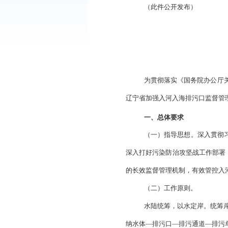
《盘锦市加强
（此件公开发
为贯彻落实《
辽宁省加强入河入海排