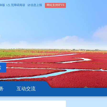
内部办公平台
简体版
繁体版
无障碍阅读
信息上报
网站支
搜索
公开
办事服务
互动交流