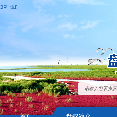
登录
/
注册
首页
盘锦简介