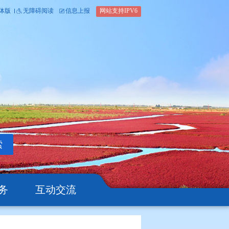
内部办公平台
简体版
繁体版
无障碍阅读
信息上报
网站支
搜索
公开
办事服务
互动交流