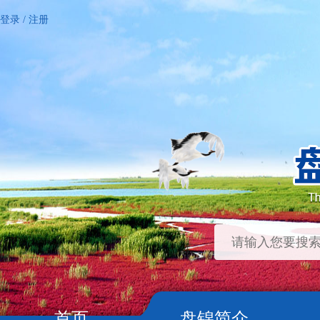
登录
/
注册
首页
盘锦简介