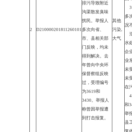
排污导致附近
3
沟渠散发臭味
多
扰民。举报人
其他
况
2
D210000201811260101
多次向省、
污染,
浩
市、县相关部
大气
水
门反映，均未
企
得到解决。去
业
年曾向中央环
未
保督察组反映
未
过，受理编号
在
为3619和
4
3430。举报人
和
称曾因举报遭
举
到打击报复。
县
复