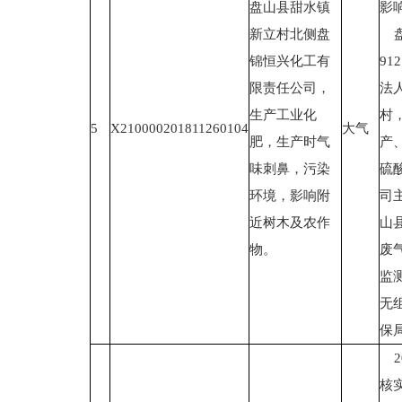
盘山县甜水镇
影
新立村北侧盘
盘
锦恒兴化工有
91
限责任公司，
法
生产工业化
村
5
X210000201811260104
大气
肥，生产时气
产
味刺鼻，污染
硫
环境，影响附
司
近树木及农作
山
物。
废
监
无
保
2
核