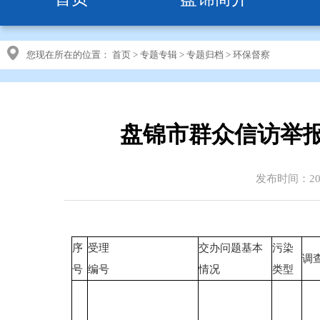
您现在所在的位置：
首页
>
专题专辑
>
专题归档
>
环保督察
盘锦市群众信访举
发布时间：2018
序
受理
交办问题基本
污染
调
号
编号
情况
类型