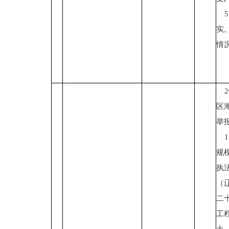
5
实
情
2
区
举
1
规
执
（
二
工