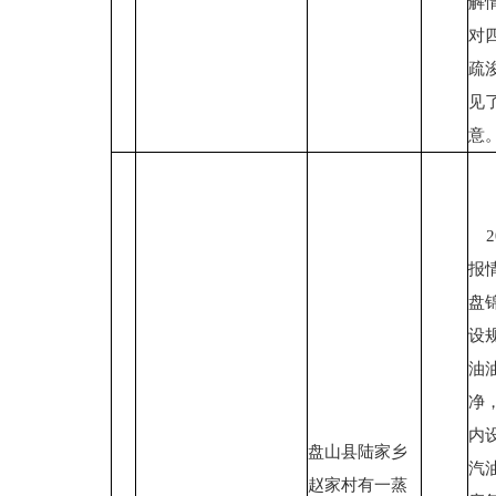
解
对
疏
见
意
2
报
盘
设
油
净
内
盘山县陆家乡
汽
赵家村有一蒸