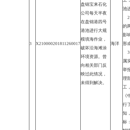
土
盘锦宝来石化
池
公司每天半夜
2
在盘锦港四号
的
港池进行大规
影
模填海作业，
3
X210000201811260017
海洋
形
破坏沿海滩涂
3
环境资源。曾
属
向相关部门反
举
映过此情况，
理
未得到解决。
工
《
行
知
标：