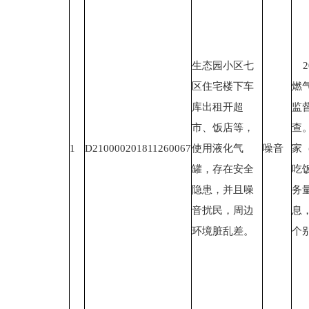
生态园小区七
2
区住宅楼下车
燃
库出租开超
监
市、饭店等，
查
1
D210000201811260067
使用液化气
噪音
家
罐，存在安全
吃
隐患，并且噪
务
音扰民，周边
息
环境脏乱差。
个