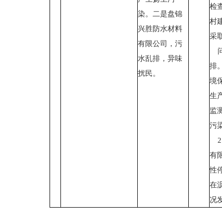
检
染。二是盘锦
村
兴胜防水材料
采
有限公司，污
问
水乱排，异味
排
扰民。
境
生
监
污
2
有
性
在
况