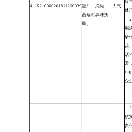
废
4
X210000201811260039
罐厂，洗罐、
大气
处
蒸罐时异味扰
2
民。
燃
请
营
活
常
年
企
2
核
责