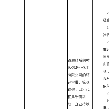
2
经
1
验
2
准
国
得胜镇后胡村
由
盘锦浩业化工
收
有限公司的环
院
评审批、验收
依
造假，以租代
2
征几千亩耕
经
地，企业持续
批