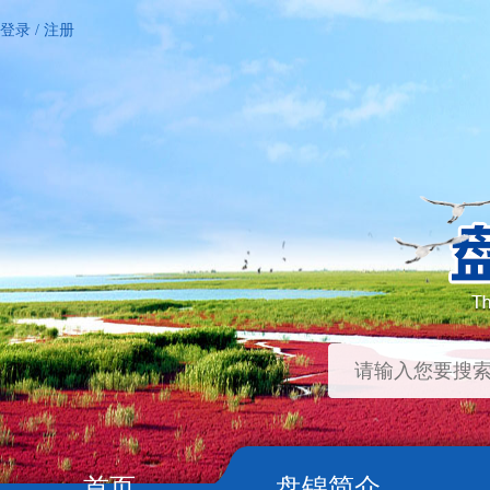
登录
/
注册
首页
盘锦简介