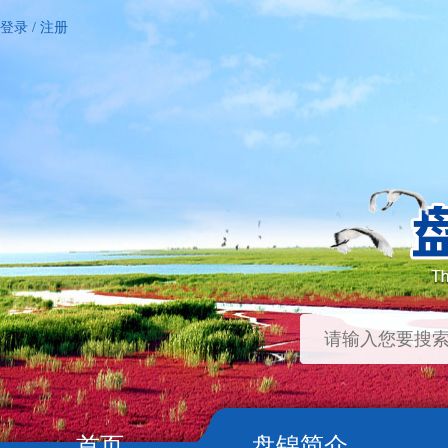
登录
/
注册
首页
盘锦简介