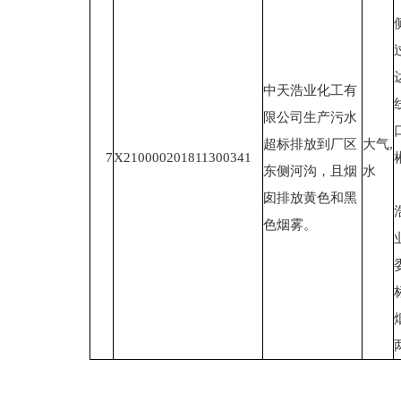
中天浩业化工有
限公司生产污水
超标排放到厂区
大气,
7
X210000201811300341
东侧河沟，且烟
水
囱排放黄色和黑
色烟雾。