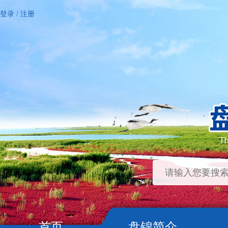
登录
/
注册
首页
盘锦简介