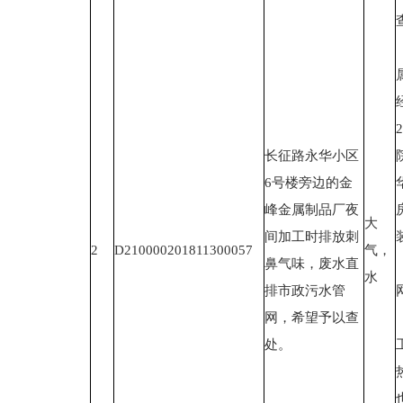
长征路永华小区
6号楼旁边的金
峰金属制品厂夜
大
间加工时排放刺
2
D210000201811300057
气，
鼻气味，废水直
水
排市政污水管
网，希望予以查
处。