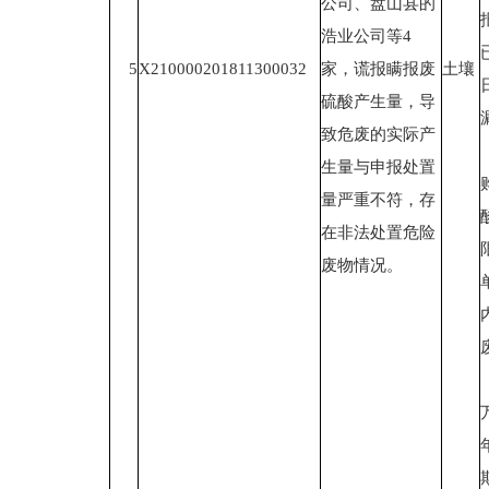
公司、盘山县的
浩业公司等4
5
X210000201811300032
家，谎报瞒报废
土壤
硫酸产生量，导
致危废的实际产
生量与申报处置
量严重不符，存
在非法处置危险
废物情况。