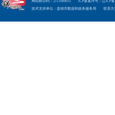
网站标识码：2111000031
ICP备案序号：
辽ICP备1
关工
技术支持单位：盘锦市数据和政务服务局
联系方式
合我
市
一
1.
攻坚之
在前列
政府
政策
媒体
之战营