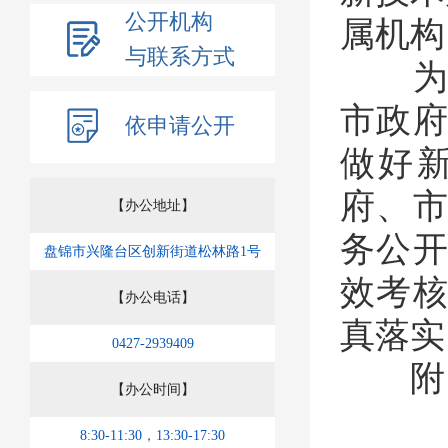
公开机构
属机构
与联系方式
为
市
政
依申请公开
做好
府
、
【办公地址】
务公开
盘锦市兴隆台区创新街道松林路1号
效考
【办公电话】
真
落实
0427-2939409
附
【办公时间】
8:30-11:30，13:30-17:30