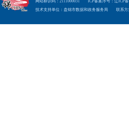
址，
网站标识码：2111000031
ICP备案序号：
辽ICP备1
及未
技术支持单位：盘锦市数据和政务服务局
联系方式
关材料
2.
对
息、
告知
和内容
与释明
3.
未
机关可
4.
给
意见时