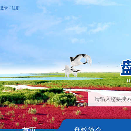
登录
/
注册
首页
盘锦简介