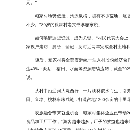
元。”
粮家村地势低洼，沟汊纵横，拥有不少荒地、坑
不少。”80岁的粮家村老支书李志家说。
如何唤醒这些资源，成为关键。“村民代表大会上
家挨户走访、测绘、登记，历时近两年完成全村土地和
随后，粮家村将全部资源统一注入村股份经济合作社
达40%；此后，稻田、水面等资源陆续流转，截至20
说。
从村中沿辽河大堤西行，一片桃林依水而生，引
田、鱼塘、桃林串珠成链，打造占地1200余亩的十里
农旅融合带来就业机会，粮家村集体企业已带动2
食品加工厂工作，“游客越来越多，厂子的效益也越来越