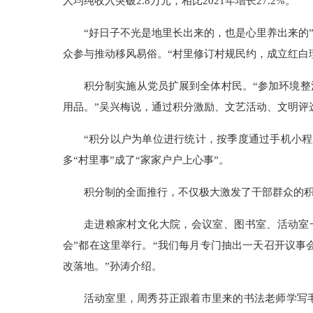
人均纯收入突破2.8万元，相比2021年增长27.2%。
“好日子不光是地里长出来的，也是心里养出来的
众参与推动移风易俗。“村里修订村规民约，成立红白
积分制实施从党员扩展到全体村民。“参加环境
用品。”吴兴梅说，通过积分激励、文艺活动、文明评
“积分以户为单位进行统计，按季度通过手机小
多“村里事”成了“家家户户上心事”。
积分制的全面推行，不仅极大激发了干部群众的
走进粮家村文化大院，会议室、图书室、活动室
会”都在这里举行。“我们每月专门抽出一天召开议事会
改落地。”孙涛介绍。
活动室里，周秀芬正跟着市里来的书法老师学写