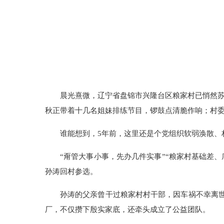
晨光熹微，辽宁省盘锦市兴隆台区粮家村已悄然苏
秋正带着十几名姐妹排练节目，锣鼓点清脆作响；村
谁能想到，5年前，这里还是个党组织软弱涣散、
“甭管大事小事，先办几件实事”“粮家村基础差、
孙涛回村参选。
孙涛的父亲曾干过粮家村村干部，因车祸不幸离世
厂，不仅攒下殷实家底，还牵头成立了公益团队。