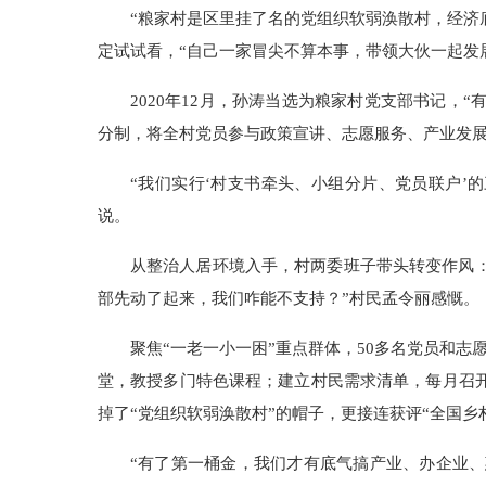
“粮家村是区里挂了名的党组织软弱涣散村，经济
定试试看，“自己一家冒尖不算本事，带领大伙一起发
2020年12月，孙涛当选为粮家村党支部书记
分制，将全村党员参与政策宣讲、志愿服务、产业发
“我们实行‘村支书牵头、小组分片、党员联户’
说。
从整治人居环境入手，村两委班子带头转变作风
部先动了起来，我们咋能不支持？”村民孟令丽感慨。
聚焦“一老一小一困”重点群体，50多名党员和
堂，教授多门特色课程；建立村民需求清单，每月召开
掉了“党组织软弱涣散村”的帽子，更接连获评“全国乡
“有了第一桶金，我们才有底气搞产业、办企业、