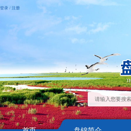
登录
/
注册
首页
盘锦简介